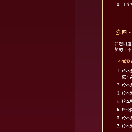
【降
gavel
四
若您因違
契約，不
不當發
於本
穢、
於本
於本
於本
於公
於本
於本