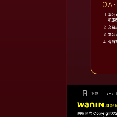
shield
八
本公
項服
交易
本公
會員
system_update
下載
網銀國際 Copyright©201