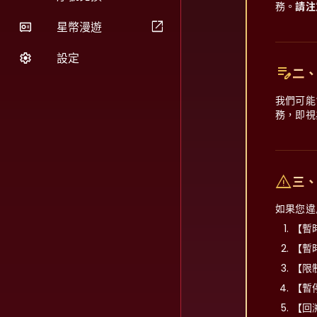
務。
請注
open_in_new
星幣漫遊
設定
edit_note
二
我們可能
務，即視
warning
三
如果您違
【暫
【暫
【限
【暫
【回