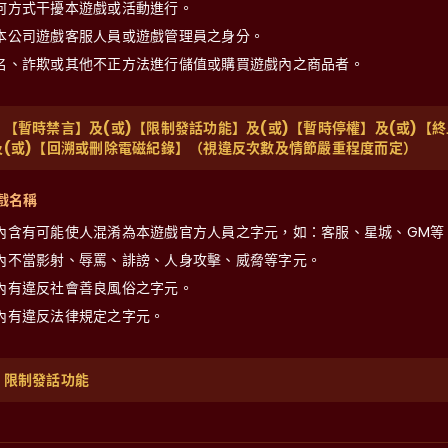
何方式干擾本遊戲或活動進行。
本公司遊戲客服人員或遊戲管理員之身分。
名、詐欺或其他不正方法進行儲值或購買遊戲內之商品者。
：【暫時禁言】及(或)【限制發話功能】及(或)【暫時停權】及(或)【終
及(或)【回溯或刪除電磁紀錄】（視違反次數及情節嚴重程度而定）
戲名稱
內含有可能使人混淆為本遊戲官方人員之字元，如：客服、星城、GM等
內不當影射、辱罵、誹謗、人身攻擊、威脅等字元。
內有違反社會善良風俗之字元。
內有違反法律規定之字元。
：限制發話功能