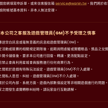
戲官網填寫申訴單，或來信客服信箱
service@wanin.tw
，我們將於收
檢附帳號基本資料，非本人無法受理。
本公司之客服及遊戲管理員(GM)不予受理之情事
傳送空白訊息或毫無意義的訊息給遊戲管理員(GM)。
定活動或競賽的相關規定期限後，逾期詢問虛擬或實體贈品、獎品之兌
卡開卡儲值後，要求本公司進行回復、轉讓、更改配點設定。
司禁止會員利用星城會員服務進行任何商業行為。
之間若於遊戲有特殊玩法設定，遊戲管理員(GM)不介入處理。
之間私人恩怨、糾紛，遊戲管理員(GM)不介入處理。
關於公司內部、系統方面、遊戲內部數值設定等非相關遊戲進行的問題
家之間發生虛寶轉移糾紛時，請玩家自行互動調解。