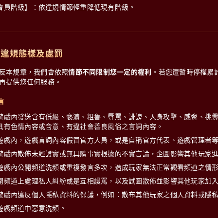
會員階級】：依違規情節輕重降低現有階級。
、違規態樣及處罰
反本規章，我們會依照
情節不同限制您一定的權利
。若您遭暫時停權累
再提供您任何服務。
言
遊戲內發送含有低級、褻瀆、粗魯、辱罵、誹謗、人身攻擊、威脅、挑
具有色情內容或含意、有違社會善良風俗之言詞內容。
遊戲內，遊戲言詞內容假冒官方人員，或是自稱官方代表、遊戲管理者
遊戲內散佈未經證實或無具體事實根據的不實言論，企圖影響其他玩家
遊戲內公開頻道洗頻或重複發言多次，造成玩家無法正常觀看頻道之情
開頻道上處理私人糾紛或是互相謾罵，以及試圖散佈並影響其他玩家加
遊戲內違反個人隱私資料的保護，例如：散布其他玩家之個人資料或隱
遊戲頻道中惡意洗頻。