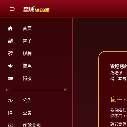
首頁
電子
棋牌
捕魚
歡迎您
為確保「
街機
稱「本規
assignment
一
公告
為保障您
公會
況不符，
請妥善保
序號兌換