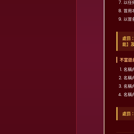
以任
冒用
以冒
處罰
能】
不當遊
名稱
名稱
名稱
名稱
處罰