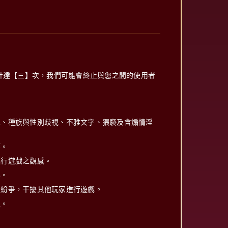
計達【三】次，我們可能會終止與您之間的使用者
釁、種族與性別歧視、不雅文字、猥褻及含煽情淫
等。
進行遊戲之觀感。
形。
入紛爭，干擾其他玩家進行遊戲。
私。