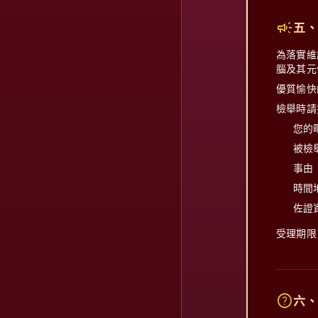
campaign
五
為落實維
腦及其元
優質愉快
檢舉時請
您的
被檢
事由
時間
佐證
受理期限
help_outline
六