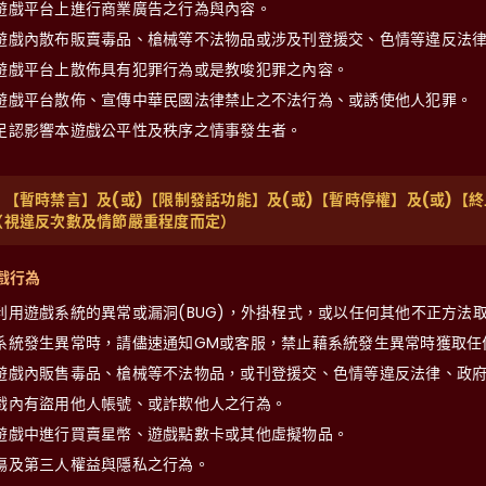
遊戲平台上進行商業廣告之行為與內容。
遊戲內散布販賣毒品、槍械等不法物品或涉及刊登援交、色情等違反法
遊戲平台上散佈具有犯罪行為或是教唆犯罪之內容。
遊戲平台散佈、宣傳中華民國法律禁止之不法行為、或誘使他人犯罪。
足認影響本遊戲公平性及秩序之情事發生者。
：【暫時禁言】及(或)【限制發話功能】及(或)【暫時停權】及(或)【終
（視違反次數及情節嚴重程度而定）
戲行為
利用遊戲系統的異常或漏洞(BUG)，外掛程式，或以任何其他不正方法
系統發生異常時，請儘速通知GM或客服，禁止藉系統發生異常時獲取任
遊戲內販售毒品、槍械等不法物品，或刊登援交、色情等違反法律、政
戲內有盜用他人帳號、或詐欺他人之行為。
遊戲中進行買賣星幣、遊戲點數卡或其他虛擬物品。
傷及第三人權益與隱私之行為。