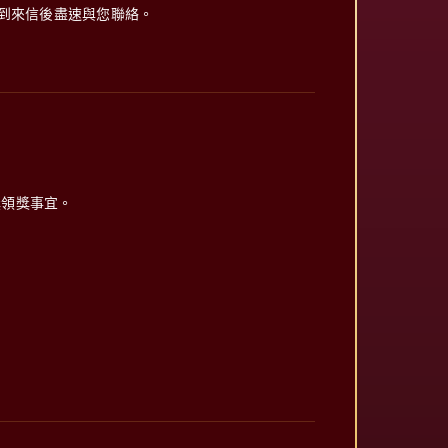
到來信後盡速與您聯絡。
獎領獎事宜。
。