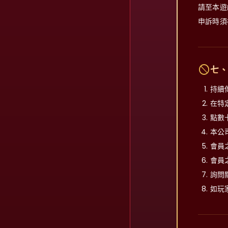
請至本遊
申訴時須
block
七、
持續
在特
點數
本公
會員
會員
詢問
如玩